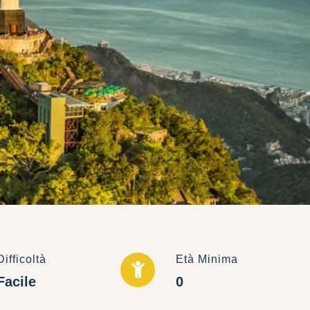
Difficoltà
Età Minima
Facile
0