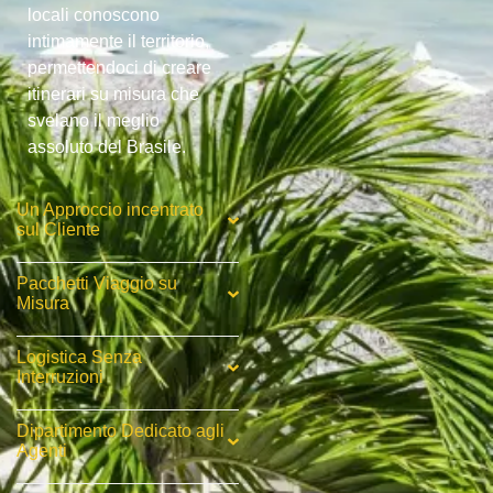
locali conoscono
intimamente il territorio,
permettendoci di creare
itinerari su misura che
svelano il meglio
assoluto del Brasile.
Un Approccio incentrato
sul Cliente
Pacchetti Viaggio su
Misura
Logistica Senza
Interruzioni
Dipartimento Dedicato agli
Agenti