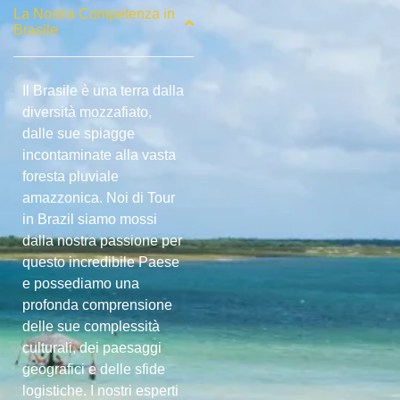
La Nostra Competenza in
Brasile
Il Brasile è una terra dalla
diversità mozzafiato,
dalle sue spiagge
incontaminate alla vasta
foresta pluviale
amazzonica. Noi di Tour
in Brazil siamo mossi
dalla nostra passione per
questo incredibile Paese
e possediamo una
profonda comprensione
delle sue complessità
culturali, dei paesaggi
geografici e delle sfide
logistiche. I nostri esperti