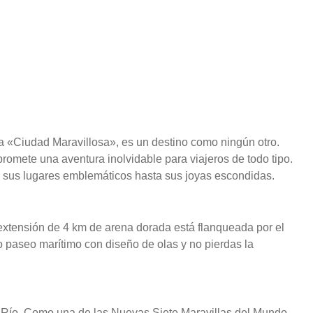
la «Ciudad Maravillosa», es un destino como ningún otro.
promete una aventura inolvidable para viajeros de todo tipo.
e sus lugares emblemáticos hasta sus joyas escondidas.
xtensión de 4 km de arena dorada está flanqueada por el
 paseo marítimo con diseño de olas y no pierdas la
e Río. Como una de las Nuevas Siete Maravillas del Mundo,