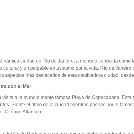
e y dinámica ciudad de Río de Janeiro, a menudo conocida como 
 cultural y un palpable entusiasmo por la vida, Río de Janeiro 
los aspectos más destacados de esta cautivadora ciudad, desd
ra con el Mar
a visita a la mundialmente famosa Playa de Copacabana. Esta e
es. Siente el ritmo de la ciudad mientras paseas por el famoso
l Océano Atlántico.
tua del Cristo Redentor se erige como un símbolo perdurable d